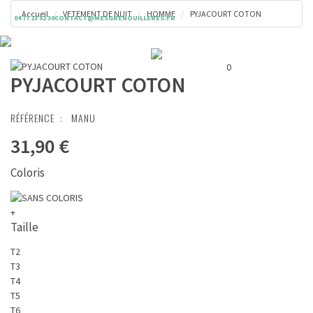
Accueil
VETEMENT DE NUIT
HOMME
PYJACOURT COTON
04 77 23 52 30
CONTACT@MESGRENOUILLERES.FR
Toggl
Panier ( 0 € )
naviga
0
PYJACOURT COTON
RÉFÉRENCE :
MANU
31,90 €
Coloris
+
Taille
T2
T3
T4
T5
T6