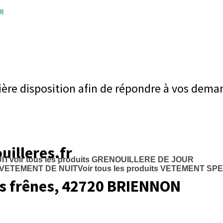
R
ière disposition afin de répondre à vos dema
illeres.fr
IT
Voir tous les produits
GRENOUILLERE DE JOUR
Voir tous les produits
VETEMENT SPE
s frênes, 42720 BRIENNON