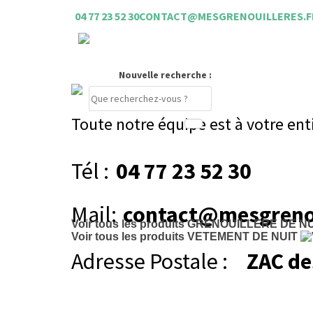
04 77 23 52 30
CONTACT@MESGRENOUILLERES.F
Nouvelle recherche :
Toute notre équipe est à votre ent
Compte
Tél :
04 77 23 52 30
PANIER
0 €
Mail:
contact@mesgrenou
Voir tous les produits
GRENOUILLERE DE NU
Voir tous les produits
VETEMENT DE NUIT
Adresse Postale :
ZAC de