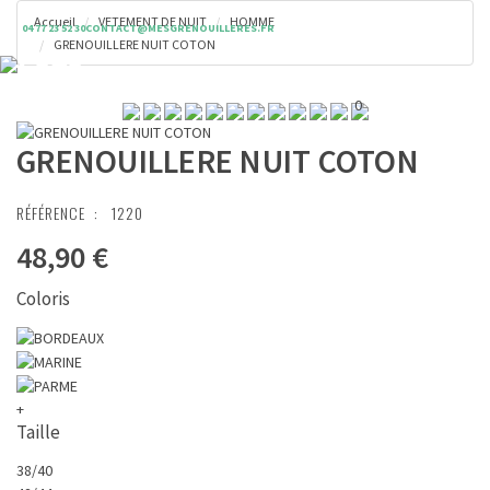
Accueil
VETEMENT DE NUIT
HOMME
04 77 23 52 30
CONTACT@MESGRENOUILLERES.FR
GRENOUILLERE NUIT COTON
Toggl
Panier ( 0 € )
naviga
0
GRENOUILLERE NUIT COTON
RÉFÉRENCE :
1220
48,90 €
Coloris
+
Taille
38/40