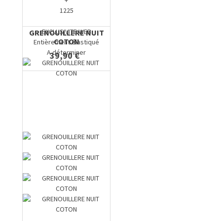
+
1225
EXCLUSIVITE WEB
GRENOUILLERE NUIT
COTON
Entièrement élastiqué
A déterminer
39,90 €