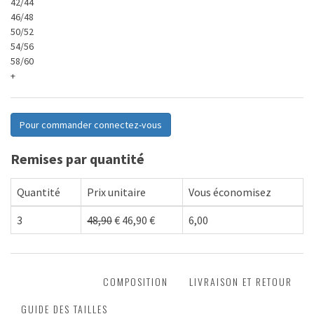
42/44
46/48
50/52
54/56
58/60
+
Pour commander connectez-vous
Remises par quantité
Quantité
Prix unitaire
Vous économisez
3
48,90
€
46,90
€
6,00
DESCRIPTION
COMPOSITION
LIVRAISON ET RETOUR
GUIDE DES TAILLES